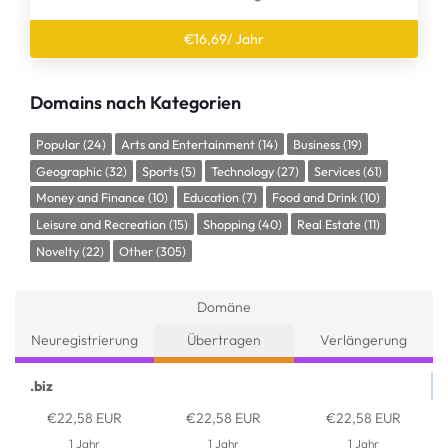
€16,69/ Jahr
Domains nach Kategorien
Popular (24)
Arts and Entertainment (14)
Business (19)
Geographic (32)
Sports (5)
Technology (27)
Services (61)
Money and Finance (10)
Education (7)
Food and Drink (10)
Leisure and Recreation (15)
Shopping (40)
Real Estate (11)
Novelty (22)
Other (305)
Domäne
Neuregistrierung
Übertragen
Verlängerung
.biz
€22,58 EUR
€22,58 EUR
€22,58 EUR
1 Jahr
1 Jahr
1 Jahr