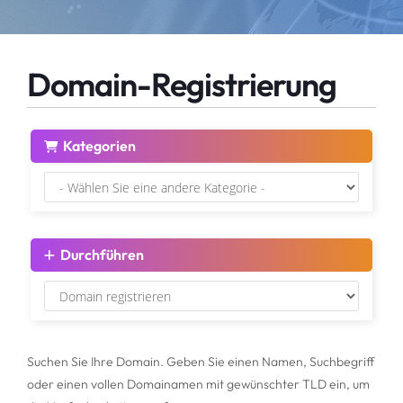
Kontaktieren Sie uns
Streamserver Shoutcast 2
Domain-Registrierung
Konto
Plesk - Lizenzen
Kategorien
3CX - Lizenzen
Einloggen
WHMCS - Lizenzen
Registrieren
Webradiotools
Passwort vergessen?
Durchführen
Server
SP24 WebradioTool Manager
Suchen Sie Ihre Domain. Geben Sie einen Namen, Suchbegriff
oder einen vollen Domainamen mit gewünschter TLD ein, um
Domain registrieren