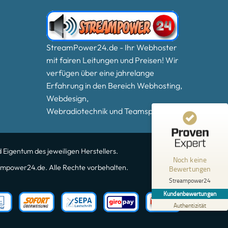
StreamPower24.de - Ihr Webhoster
mit fairen Leitungen und Preisen! Wir
verfügen über eine jahrelange
Erfahrung in den Bereich Webhosting,
Webdesign,
Webradiotechnik und Teamspeak3.
Kundenbewertungen und Erfahrungen zu
Streampower24
MANGELHAFT
 Eigentum des jeweiligen Herstellers.
Noch keine
5,00
/
0,00
mpower24.de. Alle Rechte vorbehalten.
Bewertungen
Streampower24
Erfahren Sie mehr über dieses Bewertungssiegel
Kundenbewertungen
Profil ansehen
01.01.1970
Authentizität