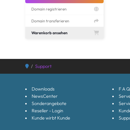
Domain registrieren
Domain transferieren
Warenkorb ansehen
Support
Downloads
F A Q
NewsCenter
Serve
Sonderangebote
Servi
Reseller - Login
Kund
Kunde wirbt Kunde
Suppo